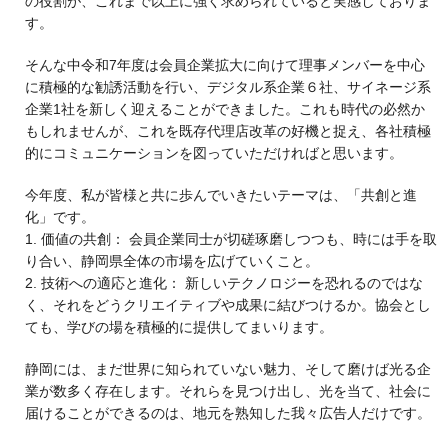
の役割が、これまで以上に強く求められていると実感しておりま
す。
そんな中令和7年度は会員企業拡大に向けて理事メンバーを中心
に積極的な勧誘活動を行い、デジタル系企業６社、サイネージ系
企業1社を新しく迎えることができました。これも時代の必然か
もしれませんが、これを既存代理店改革の好機と捉え、各社積極
的にコミュニケーションを図っていただければと思います。
今年度、私が皆様と共に歩んでいきたいテーマは、「共創と進
化」です。
1. 価値の共創： 会員企業同士が切磋琢磨しつつも、時には手を取
り合い、静岡県全体の市場を広げていくこと。
2. 技術への適応と進化： 新しいテクノロジーを恐れるのではな
く、それをどうクリエイティブや成果に結びつけるか。協会とし
ても、学びの場を積極的に提供してまいります。
静岡には、まだ世界に知られていない魅力、そして磨けば光る企
業が数多く存在します。それらを見つけ出し、光を当て、社会に
届けることができるのは、地元を熟知した我々広告人だけです。