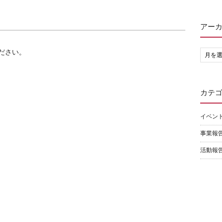
アー
ださい。
カテ
イベン
事業報
活動報