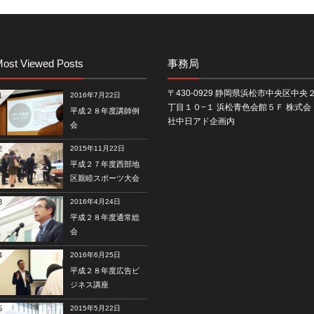
ost Viewed Posts
事務局
〒430-0929 静岡県浜松市中央区中央
1
2016年7月22日
丁目１０−１ 浜松青色会館５Ｆ 株式会
平成２８年度講師例
社中日アド企画内
会
2
2015年11月22日
平成２７年度西部地
区親睦スポーツ大会
3
2016年4月24日
平成２８年度通常総
会
4
2016年6月25日
平成２８年度広告ビ
ジネス講座
5
2015年5月22日