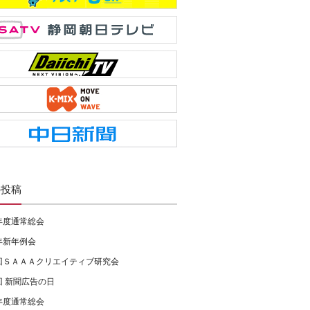
の投稿
年度通常総会
年新年例会
回ＳＡＡＡクリエイティブ研究会
回 新聞広告の日
年度通常総会