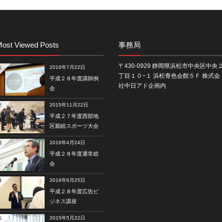
ost Viewed Posts
事務局
〒430-0929 静岡県浜松市中央区中央
1
2016年7月22日
丁目１０−１ 浜松青色会館５Ｆ 株式会
平成２８年度講師例
社中日アド企画内
会
2
2015年11月22日
平成２７年度西部地
区親睦スポーツ大会
3
2016年4月24日
平成２８年度通常総
会
4
2016年6月25日
平成２８年度広告ビ
ジネス講座
5
2015年5月22日