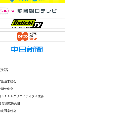
の投稿
年度通常総会
年新年例会
回ＳＡＡＡクリエイティブ研究会
回 新聞広告の日
年度通常総会