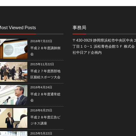
ost Viewed Posts
事務局
〒430-0929 静岡県浜松市中央区中央
1
2016年7月22日
丁目１０−１ 浜松青色会館５Ｆ 株式会
平成２８年度講師例
社中日アド企画内
会
2
2015年11月22日
平成２７年度西部地
区親睦スポーツ大会
3
2016年4月24日
平成２８年度通常総
会
4
2016年6月25日
平成２８年度広告ビ
ジネス講座
5
2015年5月22日