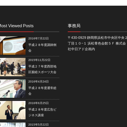
ost Viewed Posts
事務局
〒430-0929 静岡県浜松市中央区中央
1
2016年7月22日
丁目１０−１ 浜松青色会館５Ｆ 株式会
平成２８年度講師例
社中日アド企画内
会
2
2015年11月22日
平成２７年度西部地
区親睦スポーツ大会
3
2016年4月24日
平成２８年度通常総
会
4
2016年6月25日
平成２８年度広告ビ
ジネス講座
5
2015年5月22日