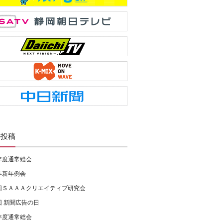
の投稿
年度通常総会
年新年例会
回ＳＡＡＡクリエイティブ研究会
回 新聞広告の日
年度通常総会